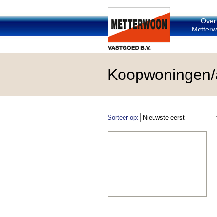
Over
Metterw
Koopwoningen/