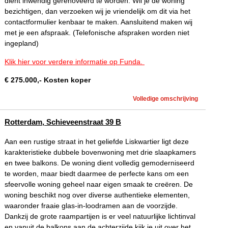
dient inwendig gerenoveerd te worden. Wil je de woning
bezichtigen, dan verzoeken wij je vriendelijk om dit via het
contactformulier kenbaar te maken. Aansluitend maken wij
met je een afspraak. (Telefonische afspraken worden niet
ingepland)
Klik hier voor verdere informatie op Funda.
€
275.000
,-
Kosten koper
Volledige omschrijving
Rotterdam, Schieveenstraat 39 B
Aan een rustige straat in het geliefde Liskwartier ligt deze
karakteristieke dubbele bovenwoning met drie slaapkamers
en twee balkons. De woning dient volledig gemoderniseerd
te worden, maar biedt daarmee de perfecte kans om een
sfeervolle woning geheel naar eigen smaak te creëren. De
woning beschikt nog over diverse authentieke elementen,
waaronder fraaie glas-in-loodramen aan de voorzijde.
Dankzij de grote raampartijen is er veel natuurlijke lichtinval
en vanuit de balkons aan de achterzijde kijk je uit over het