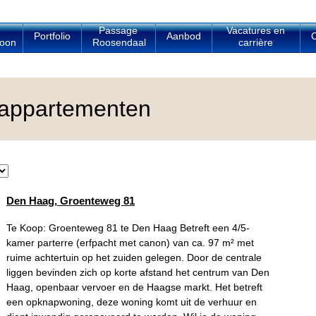
Passage
Vacatures en
Portfolio
Aanbod
C
oon
Roosendaal
carrière
appartementen
Den Haag, Groenteweg 81
Te Koop: Groenteweg 81 te Den Haag Betreft een 4/5-
kamer parterre (erfpacht met canon) van ca. 97 m² met
ruime achtertuin op het zuiden gelegen. Door de centrale
liggen bevinden zich op korte afstand het centrum van Den
Haag, openbaar vervoer en de Haagse markt. Het betreft
een opknapwoning, deze woning komt uit de verhuur en