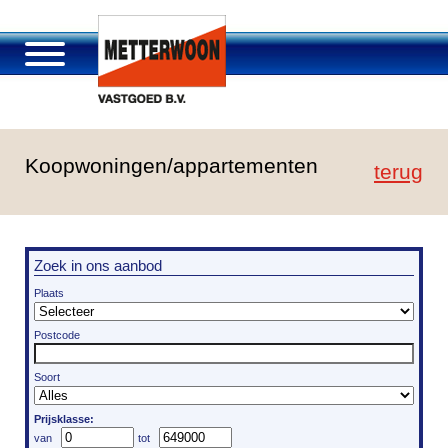
Over Metterwoon
Koopwoningen/appartementen
Portfolio
terug
Passage Roosendaal
Aanbod
Vacatures en carrière
Zoek in ons aanbod
Contact
Plaats
Postcode
Soort
Prijsklasse: