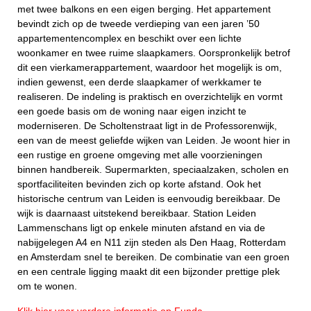
met twee balkons en een eigen berging. Het appartement
bevindt zich op de tweede verdieping van een jaren ’50
appartementencomplex en beschikt over een lichte
woonkamer en twee ruime slaapkamers. Oorspronkelijk betrof
dit een vierkamerappartement, waardoor het mogelijk is om,
indien gewenst, een derde slaapkamer of werkkamer te
realiseren. De indeling is praktisch en overzichtelijk en vormt
een goede basis om de woning naar eigen inzicht te
moderniseren. De Scholtenstraat ligt in de Professorenwijk,
een van de meest geliefde wijken van Leiden. Je woont hier in
een rustige en groene omgeving met alle voorzieningen
binnen handbereik. Supermarkten, speciaalzaken, scholen en
sportfaciliteiten bevinden zich op korte afstand. Ook het
historische centrum van Leiden is eenvoudig bereikbaar. De
wijk is daarnaast uitstekend bereikbaar. Station Leiden
Lammenschans ligt op enkele minuten afstand en via de
nabijgelegen A4 en N11 zijn steden als Den Haag, Rotterdam
en Amsterdam snel te bereiken. De combinatie van een groen
en een centrale ligging maakt dit een bijzonder prettige plek
om te wonen.
Klik hier voor verdere informatie op Funda.