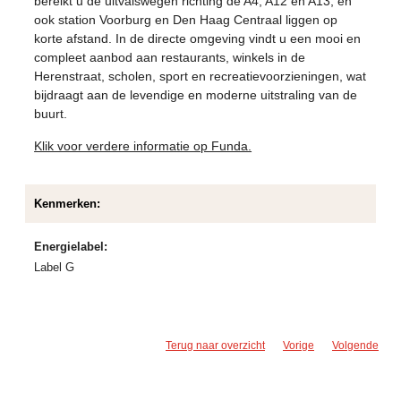
bereikt u de uitvalswegen richting de A4, A12 en A13, en
ook station Voorburg en Den Haag Centraal liggen op
korte afstand. In de directe omgeving vindt u een mooi en
compleet aanbod aan restaurants, winkels in de
Herenstraat, scholen, sport en recreatievoorzieningen, wat
bijdraagt aan de levendige en moderne uitstraling van de
buurt.
Klik voor verdere informatie op Funda.
Kenmerken:
Energielabel:
Label G
Terug naar overzicht
Vorige
Volgende