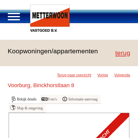
Over Metterwoon
Koopwoningen/appartementen
Portfolio
terug
Passage Roosendaal
Aanbod
Terug naar overzicht
Vorige
Volgende
Vacatures en carrière
Voorburg, Binckhorstlaan 8
Contact
Bekijk details
Foto's
Informatie-aanvraag
Map & omgeving