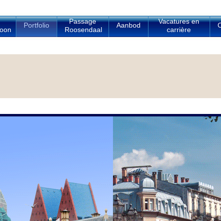
Passage
Vacatures en
Portfolio
Aanbod
C
oon
Roosendaal
carrière