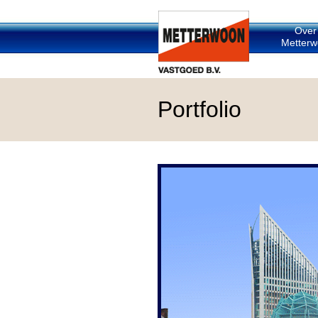
Over
Metterw
Portfolio