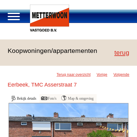
Over Metterwoon
Koopwoningen/appartementen
Portfolio
terug
Passage Roosendaal
Aanbod
Terug naar overzicht
Vorige
Volgende
Vacatures en carrière
Eerbeek, TMC Asserstraat 7
Contact
Bekijk details
Foto's
Map & omgeving