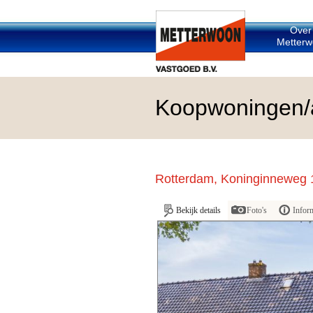
Over
Metterw
Koopwoningen/
Rotterdam, Koninginneweg 
Bekijk details
Foto's
Infor