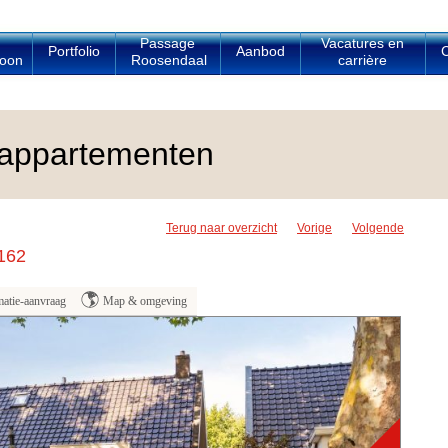
Passage
Vacatures en
Portfolio
Aanbod
C
oon
Roosendaal
carrière
appartementen
Terug naar overzicht
Vorige
Volgende
162
matie-aanvraag
Map & omgeving