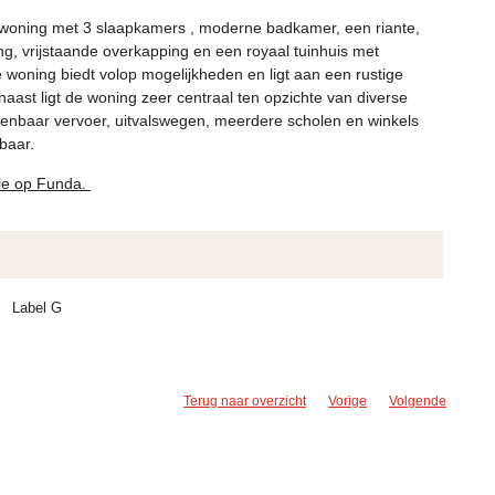
rswoning met 3 slaapkamers , moderne badkamer, een riante,
ng, vrijstaande overkapping en een royaal tuinhuis met
 woning biedt volop mogelijkheden en ligt aan een rustige
aast ligt de woning zeer centraal ten opzichte van diverse
penbaar vervoer, uitvalswegen, meerdere scholen en winkels
baar.
tie op Funda.
Label G
Terug naar overzicht
Vorige
Volgende