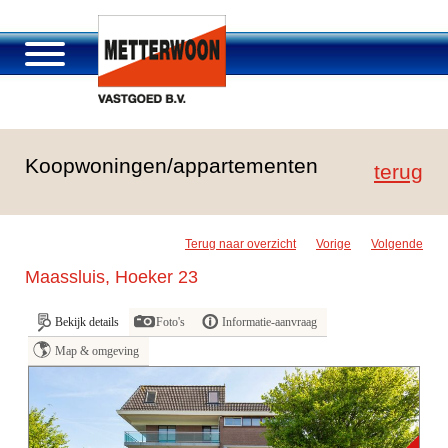
Over Metterwoon
Koopwoningen/appartementen
Portfolio
terug
Passage Roosendaal
Aanbod
Terug naar overzicht
Vorige
Volgende
Vacatures en carrière
Maassluis, Hoeker 23
Contact
Bekijk details
Foto's
Informatie-aanvraag
Map & omgeving