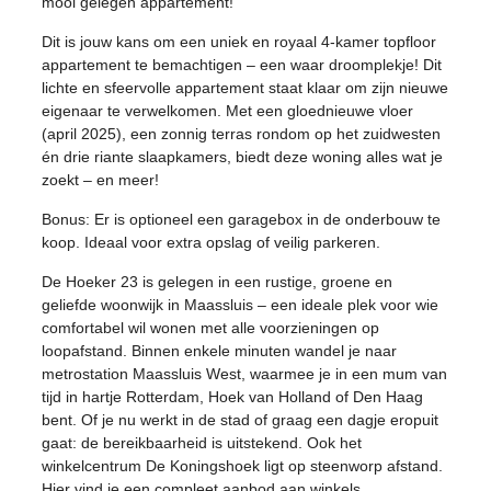
mooi gelegen appartement!
Dit is jouw kans om een uniek en royaal 4-kamer topfloor
appartement te bemachtigen – een waar droomplekje! Dit
lichte en sfeervolle appartement staat klaar om zijn nieuwe
eigenaar te verwelkomen. Met een gloednieuwe vloer
(april 2025), een zonnig terras rondom op het zuidwesten
én drie riante slaapkamers, biedt deze woning alles wat je
zoekt – en meer!
Bonus: Er is optioneel een garagebox in de onderbouw te
koop. Ideaal voor extra opslag of veilig parkeren.
De Hoeker 23 is gelegen in een rustige, groene en
geliefde woonwijk in Maassluis – een ideale plek voor wie
comfortabel wil wonen met alle voorzieningen op
loopafstand. Binnen enkele minuten wandel je naar
metrostation Maassluis West, waarmee je in een mum van
tijd in hartje Rotterdam, Hoek van Holland of Den Haag
bent. Of je nu werkt in de stad of graag een dagje eropuit
gaat: de bereikbaarheid is uitstekend. Ook het
winkelcentrum De Koningshoek ligt op steenworp afstand.
Hier vind je een compleet aanbod aan winkels,