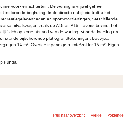
ime voor- en achtertuin. De woning is vrijwel geheel
t isolerende beglazing. In de directe nabijheid treft u het
recreatiegelegenheden en sportvoorzieningen, verschillende
diverse uitvalswegen zoals de A15 en A16. Tevens bevindt het
dijk’ zich op korte afstand van de woning. Voor de indeling en
ns naar de bijbehorende plattegrondtekeningen. Bouwjaar
rgingen 14 m². Overige inpandige ruimte/zolder 15 m². Eigen
 op Funda.
Terug naar overzicht
Vorige
Volgende