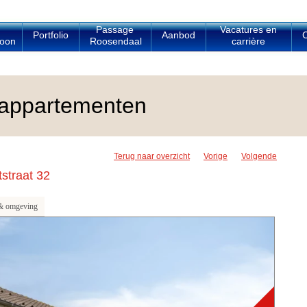
Passage
Vacatures en
Portfolio
Aanbod
C
oon
Roosendaal
carrière
appartementen
Terug naar overzicht
Vorige
Volgende
straat 32
& omgeving