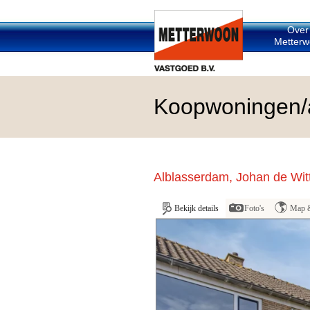
Over
Metterw
Koopwoningen/
Alblasserdam, Johan de Witt
Bekijk details
Foto's
Map 