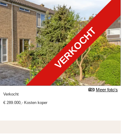
VERKOCHT
Meer foto's
verkocht
€
289.000
,-
Kosten koper