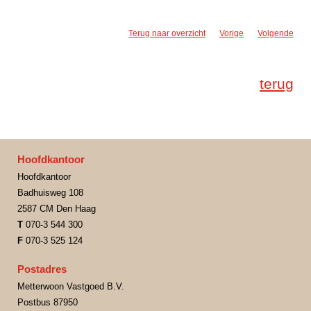
Terug naar overzicht
Vorige
Volgende
terug
Hoofdkantoor
Hoofdkantoor
Badhuisweg 108
2587 CM Den Haag
T
070-3 544 300
F
070-3 525 124
Postadres
Metterwoon Vastgoed B.V.
Postbus 87950