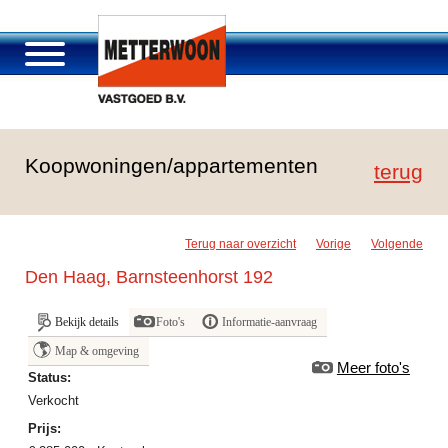
Over Metterwoon
Koopwoningen/appartementen
Portfolio
terug
Passage Roosendaal
Aanbod
Terug naar overzicht
Vorige
Volgende
Vacatures en carrière
Den Haag, Barnsteenhorst 192
Contact
Bekijk details
Foto's
Informatie-aanvraag
Map & omgeving
Meer foto's
Status:
verkocht
Prijs: