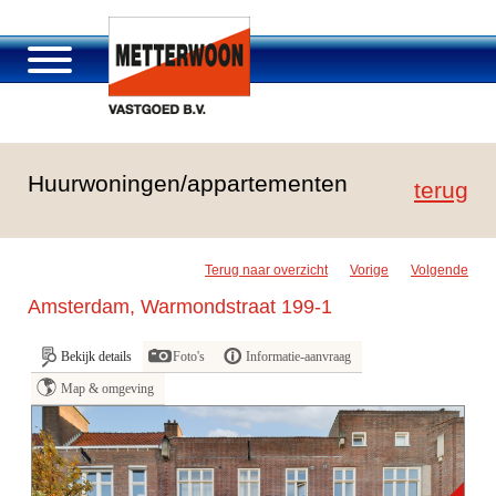
Over Metterwoon
Huurwoningen/appartementen
Portfolio
terug
Passage Roosendaal
Aanbod
Terug naar overzicht
Vorige
Volgende
Vacatures en carrière
Amsterdam, Warmondstraat 199-1
Contact
Bekijk details
Foto's
Informatie-aanvraag
Map & omgeving