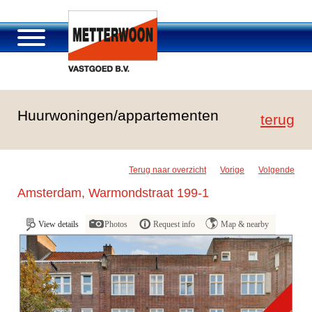
Über Metterwoon
Huurwoningen/appartementen
Portfolio
terug
Passage Roosendaal
Angebot
Terug naar overzicht
Vorige
Volgende
Stellenangebot und Karriere
Amsterdam, Warmondstraat 199-1
Kontakt
View details
Photos
Request info
Map & nearby