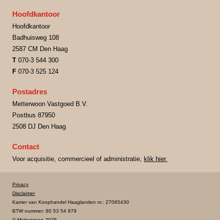
Hoofdkantoor
Hoofdkantoor
Badhuisweg 108
2587 CM Den Haag
T
070-3 544 300
F
070-3 525 124
Postadres
Metterwoon Vastgoed B.V.
Postbus 87950
2508 DJ Den Haag
Contact
Voor acquisitie, commercieel of administratie,
klik hier.
Privacy
Disclaimer
Kamer van Koophandel Haaglanden nr.: 27065430
BTW nummer: 80 53 54 979
© Metterwoon 2026