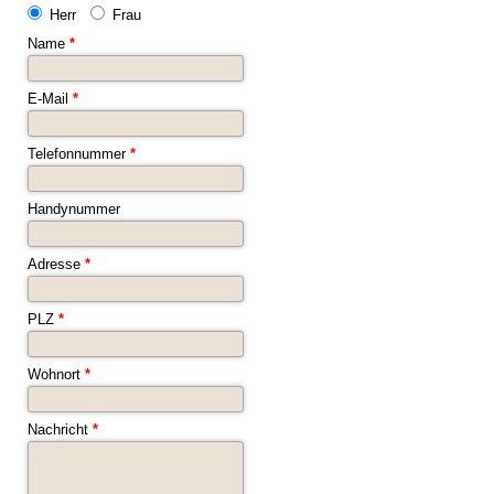
Herr
Frau
Name
*
E-Mail
*
Telefonnummer
*
Handynummer
Adresse
*
PLZ
*
Wohnort
*
Nachricht
*