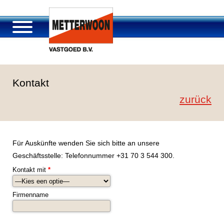
Über Metterwoon
Kontakt
Portfolio
zurück
Passage Roosendaal
Angebot
Stellenangebot und Karriere
Für Auskünfte wenden Sie sich bitte an unsere
Kontakt
Geschäftsstelle: Telefonnummer +31 70 3 544 300.
Kontakt mit
*
Firmenname