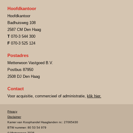
Hoofdkantoor
Hoofdkantoor
Badhuisweg 108
2587 CM Den Haag
T
070-3 544 300
F
070-3 525 124
Postadres
Metterwoon Vastgoed B.V.
Postbus 87950
2508 DJ Den Haag
Contact
Voor acquisitie, commercieel of administratie,
klik hier.
Privacy
Disclaimer
Kamer van Koophandel Haaglanden nr.: 27065430
BTW nummer: 80 53 54 979
© Metterwoon 2026