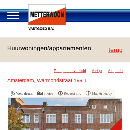
About Metterwoon
Huurwoningen/appartementen
Portfolio
terug
Roosendaal Passage
Services offered
Terug naar overzicht
Vorige
Volgende
Vacancies and careers
Amsterdam, Warmondstraat 199-1
Contact
View details
Photos
Request info
Map & nearby