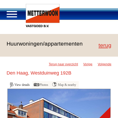
About Metterwoon
Huurwoningen/appartementen
Portfolio
terug
Roosendaal Passage
Services offered
Terug naar overzicht
Vorige
Volgende
Vacancies and careers
Den Haag, Westduinweg 192B
Contact
View details
Photos
Map & nearby