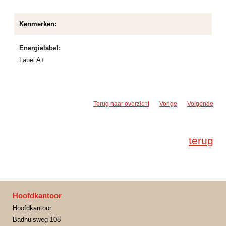
Kenmerken:
Energielabel:
Label A+
Terug naar overzicht
Vorige
Volgende
terug
Hoofdkantoor
Hoofdkantoor
Badhuisweg 108