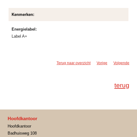
Kenmerken:
Energielabel:
Label A+
Terug naar overzicht
Vorige
Volgende
terug
Hoofdkantoor
Hoofdkantoor
Badhuisweg 108