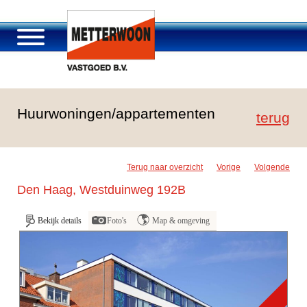
Over Metterwoon
Huurwoningen/appartementen
Portfolio
terug
Passage Roosendaal
Aanbod
Terug naar overzicht
Vorige
Volgende
Vacatures en carrière
Den Haag, Westduinweg 192B
Contact
Bekijk details
Foto's
Map & omgeving