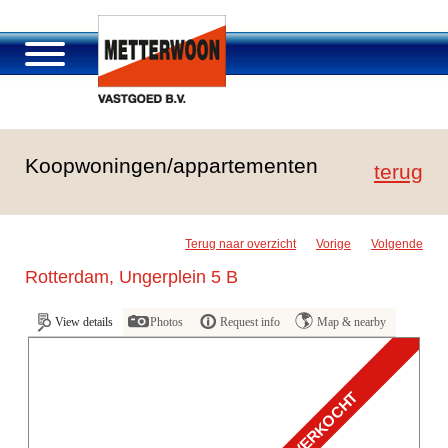
About Metterwoon
Koopwoningen/appartementen
Portfolio
terug
Roosendaal Passage
Services offered
Terug naar overzicht
Vorige
Volgende
Vacancies and careers
Rotterdam, Ungerplein 5 B
Contact
View details
Photos
Request info
Map & nearby
VERKOCHT