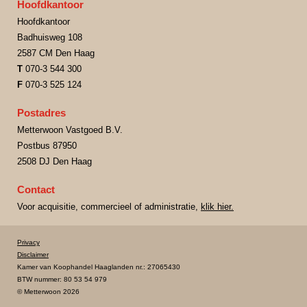
Hoofdkantoor
Hoofdkantoor
Badhuisweg 108
2587 CM Den Haag
T
070-3 544 300
F
070-3 525 124
Postadres
Metterwoon Vastgoed B.V.
Postbus 87950
2508 DJ Den Haag
Contact
Voor acquisitie, commercieel of administratie,
klik hier.
Privacy
Disclaimer
Kamer van Koophandel Haaglanden nr.: 27065430
BTW nummer: 80 53 54 979
© Metterwoon 2026