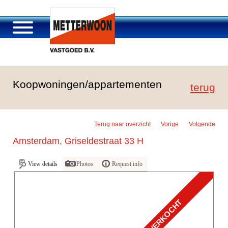
About Metterwoon
Koopwoningen/appartementen
Portfolio
terug
Roosendaal Passage
Services offered
Terug naar overzicht
Vorige
Volgende
Vacancies and careers
Amsterdam, Griseldestraat 33 H
Contact
View details
Photos
Request info
VERKOCHT