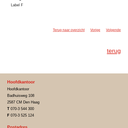
Label F
Terug naar overzicht
Vorige
Volgende
terug
Hoofdkantoor
Hoofdkantoor
Badhuisweg 108
2587 CM Den Haag
T
070-3 544 300
F
070-3 525 124
Postadres