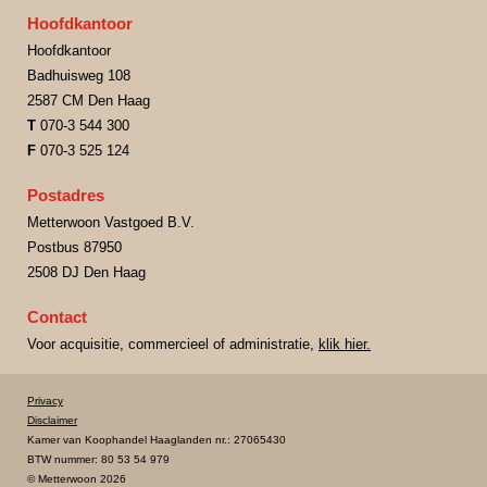
Hoofdkantoor
Hoofdkantoor
Badhuisweg 108
2587 CM Den Haag
T
070-3 544 300
F
070-3 525 124
Postadres
Metterwoon Vastgoed B.V.
Postbus 87950
2508 DJ Den Haag
Contact
Voor acquisitie, commercieel of administratie,
klik hier.
Privacy
Disclaimer
Kamer van Koophandel Haaglanden nr.: 27065430
BTW nummer: 80 53 54 979
© Metterwoon 2026