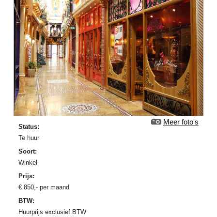
Meer foto's
Status:
Te huur
Soort:
Winkel
Prijs:
€
850
,-
per maand
BTW:
Huurprijs exclusief BTW