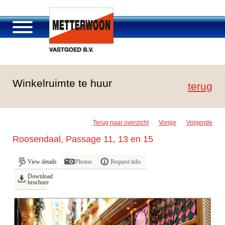
About Metterwoon
Winkelruimte te huur
Portfolio
terug
Roosendaal Passage
Services offered
Terug naar overzicht
Vorige
Volgende
Vacancies and careers
Roosendaal, Passage 11, 13 en 15
Contact
View details
Photos
Request info
Download
brochure