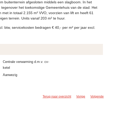
buitenterrein afgesloten middels een slagboom. In het
 tegenover het toekomstige Gemeentehuis van de stad. Het
 met in totaal 2.155 m² VVO, voorzien van lift en heeft 61
gen terrein. Units vanaf 203 m² te huur.
cl. btw, servicekosten bedragen € 40,- per m² per jaar excl.
Centrale verwarming d.m.v. cv-
ketel
Aanwezig
Terug naar overzicht
Vorige
Volgende