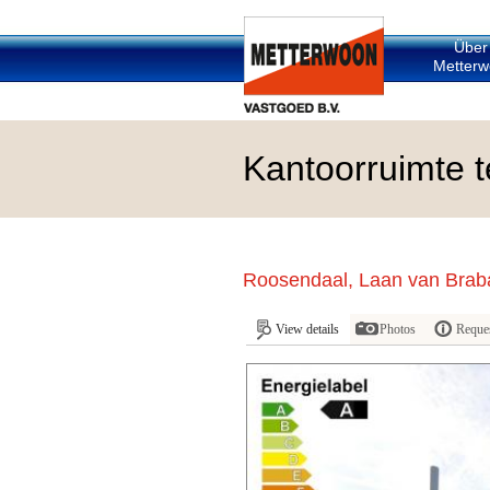
Über
Metterw
Kantoorruimte t
Roosendaal, Laan van Brab
View details
Photos
Reques