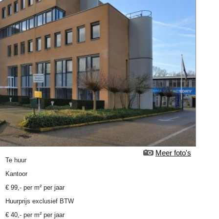
Meer foto's
Te huur
Kantoor
€
99
,-
per m² per jaar
Huurprijs exclusief BTW
€ 40,- per m² per jaar