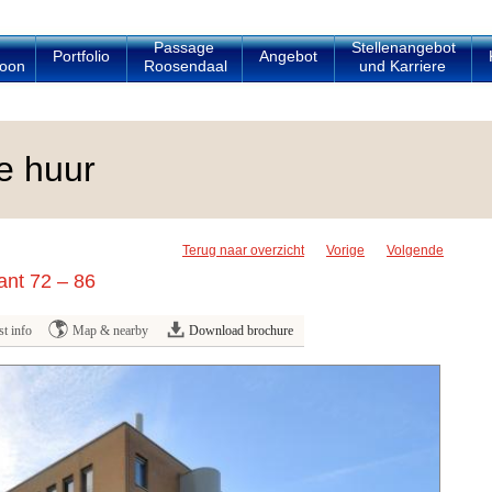
Passage
Stellenangebot
Portfolio
Angebot
oon
Roosendaal
und Karriere
e huur
Terug naar overzicht
Vorige
Volgende
ant 72 – 86
t info
Map & nearby
Download brochure