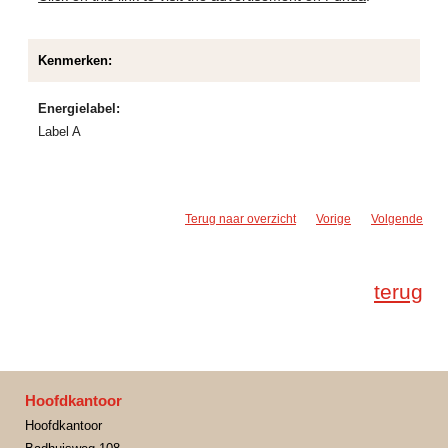
Kenmerken:
Energielabel:
Label A
Terug naar overzicht
Vorige
Volgende
terug
Hoofdkantoor
Hoofdkantoor