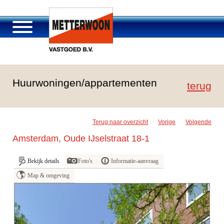
Over Metterwoon
Huurwoningen/appartementen
Portfolio
terug
Passage Roosendaal
Aanbod
Terug naar overzicht
Vorige
Volgende
Vacatures en carrière
Amsterdam, Oude IJselstraat 18-1
Contact
Bekijk details
Foto's
Informatie-aanvraag
Map & omgeving