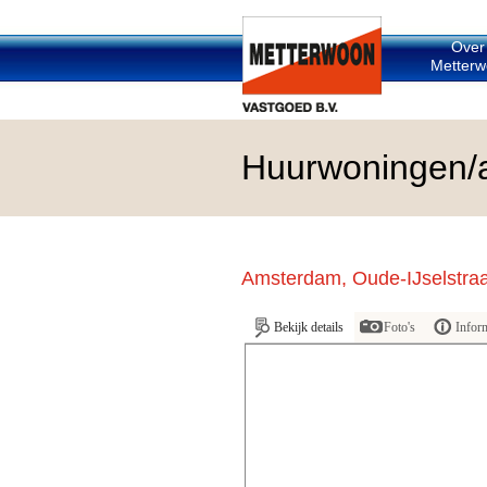
Over
Metterw
Huurwoningen/
Amsterdam, Oude-IJselstraa
Bekijk details
Foto's
Infor