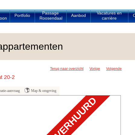
Passage
Vacatures en
Portfolio
Aanbod
C
oon
Roosendaal
carrière
appartementen
Terug naar overzicht
Vorige
Volgende
t 20-2
matie-aanvraag
Map & omgeving
VERHUURD