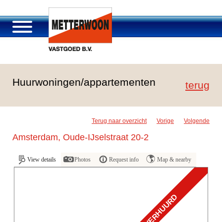
Über Metterwoon
Huurwoningen/appartementen
Portfolio
terug
Passage Roosendaal
Angebot
Terug naar overzicht
Vorige
Volgende
Stellenangebot und Karriere
Amsterdam, Oude-IJselstraat 20-2
Kontakt
View details
Photos
Request info
Map & nearby
VERHUURD