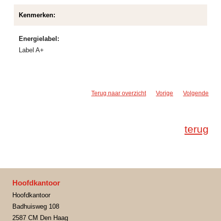
Kenmerken:
Energielabel:
Label A+
Terug naar overzicht
Vorige
Volgende
terug
Hoofdkantoor
Hoofdkantoor
Badhuisweg 108
2587 CM Den Haag