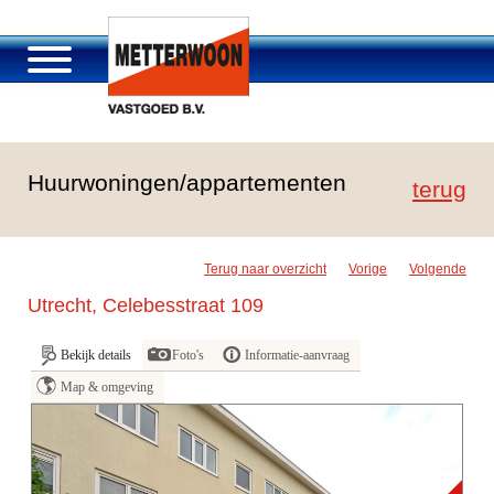
Over Metterwoon
Huurwoningen/appartementen
Portfolio
terug
Passage Roosendaal
Aanbod
Terug naar overzicht
Vorige
Volgende
Vacatures en carrière
Utrecht, Celebesstraat 109
Contact
Bekijk details
Foto's
Informatie-aanvraag
Map & omgeving