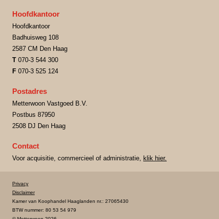
Hoofdkantoor
Hoofdkantoor
Badhuisweg 108
2587 CM Den Haag
T
070-3 544 300
F
070-3 525 124
Postadres
Metterwoon Vastgoed B.V.
Postbus 87950
2508 DJ Den Haag
Contact
Voor acquisitie, commercieel of administratie,
klik hier.
Privacy
Disclaimer
Kamer van Koophandel Haaglanden nr.: 27065430
BTW nummer: 80 53 54 979
© Metterwoon 2026