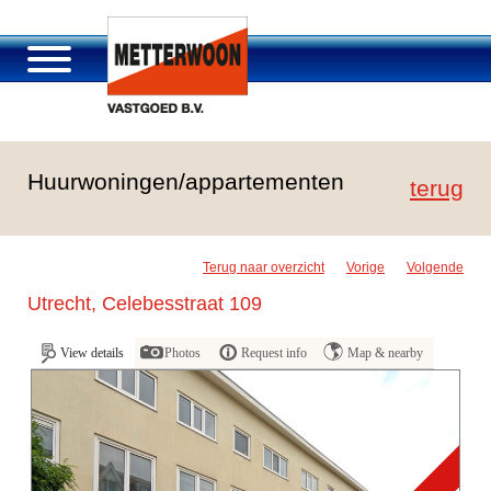
About Metterwoon
Huurwoningen/appartementen
Portfolio
terug
Roosendaal Passage
Services offered
Terug naar overzicht
Vorige
Volgende
Vacancies and careers
Utrecht, Celebesstraat 109
Contact
View details
Photos
Request info
Map & nearby