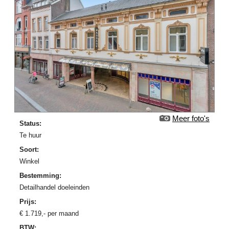
Meer foto's
Status:
Te huur
Soort:
Winkel
Bestemming:
Detailhandel doeleinden
Prijs:
€
1.719
,-
per maand
BTW: