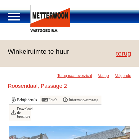
Over Metterwoon
Winkelruimte te huur
Portfolio
terug
Passage Roosendaal
Aanbod
Terug naar overzicht
Vorige
Volgende
Vacatures en carrière
Roosendaal, Passage 2
Contact
Bekijk details
Foto's
Informatie-aanvraag
Download
de
brochure