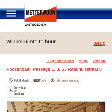
Over Metterwoon
Winkelruimte te huur
Portfolio
terug
Passage Roosendaal
Aanbod
Terug naar overzicht
Vorige
Volgende
Vacatures en carrière
Roosendaal, Passage 1, 3, 5 / Raadhuisstraat 8
Contact
Bekijk details
Foto's
Informatie-aanvraag
Download
de
brochure