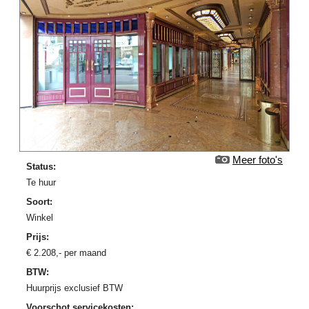
Meer foto's
Status:
Te huur
Soort:
Winkel
Prijs:
€
2.208
,-
per maand
BTW:
Huurprijs exclusief BTW
Voorschot servicekosten: