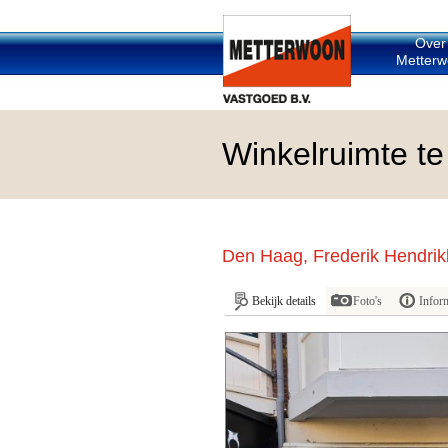
Over
Metterw
Winkelruimte te
Den Haag, Frederik Hendrik
Bekijk details
Foto's
Infor