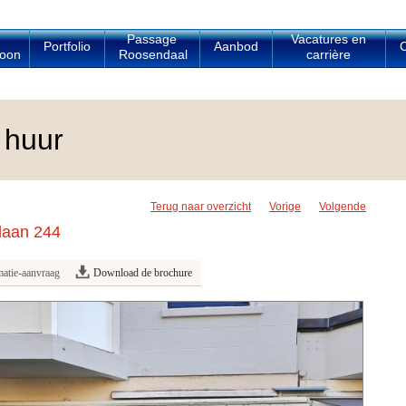
Passage
Vacatures en
Portfolio
Aanbod
C
oon
Roosendaal
carrière
 huur
Terug naar overzicht
Vorige
Volgende
laan 244
matie-aanvraag
Download de brochure