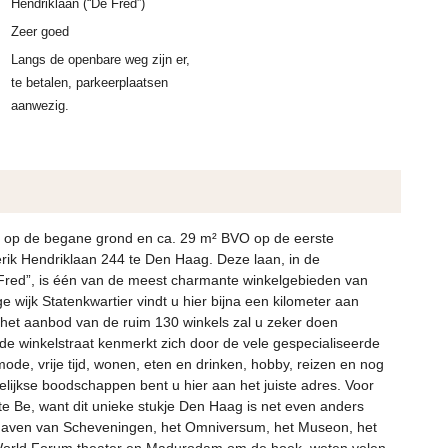
Hendriklaan (“De Fred”)
Zeer goed
Langs de openbare weg zijn er,
te betalen, parkeerplaatsen
aanwezig.
 op de begane grond en ca. 29 m² BVO op de eerste
rik Hendriklaan 244 te Den Haag. Deze laan, in de
Fred”, is één van de meest charmante winkelgebieden van
 wijk Statenkwartier vindt u hier bijna een kilometer aan
in het aanbod van de ruim 130 winkels zal u zeker doen
e winkelstraat kenmerkt zich door de vele gespecialiseerde
de, vrije tijd, wonen, eten en drinken, hobby, reizen en nog
lijkse boodschappen bent u hier aan het juiste adres. Voor
te Be, want dit unieke stukje Den Haag is net even anders
 haven van Scheveningen, het Omniversum, het Museon, het