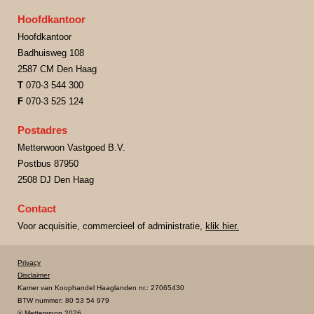
Hoofdkantoor
Hoofdkantoor
Badhuisweg 108
2587 CM Den Haag
T
070-3 544 300
F
070-3 525 124
Postadres
Metterwoon Vastgoed B.V.
Postbus 87950
2508 DJ Den Haag
Contact
Voor acquisitie, commercieel of administratie,
klik hier.
Privacy
Disclaimer
Kamer van Koophandel Haaglanden nr.: 27065430
BTW nummer: 80 53 54 979
© Metterwoon 2026