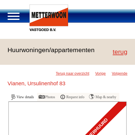
About Metterwoon
Huurwoningen/appartementen
Portfolio
terug
Roosendaal Passage
Services offered
Terug naar overzicht
Vorige
Volgende
Vacancies and careers
Vianen, Ursulinenhof 83
Contact
View details
Photos
Request info
Map & nearby
VERHUURD