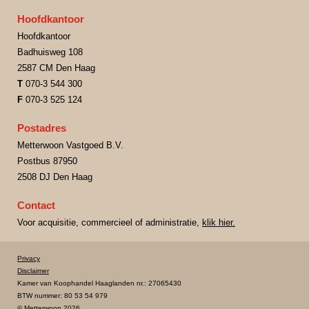
Hoofdkantoor
Hoofdkantoor
Badhuisweg 108
2587 CM Den Haag
T
070-3 544 300
F
070-3 525 124
Postadres
Metterwoon Vastgoed B.V.
Postbus 87950
2508 DJ Den Haag
Contact
Voor acquisitie, commercieel of administratie,
klik hier.
Privacy
Disclaimer
Kamer van Koophandel Haaglanden nr.: 27065430
BTW nummer: 80 53 54 979
© Metterwoon 2026