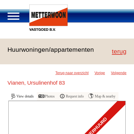
Über Metterwoon
Huurwoningen/appartementen
Portfolio
terug
Passage Roosendaal
Angebot
Terug naar overzicht
Vorige
Volgende
Stellenangebot und Karriere
Vianen, Ursulinenhof 83
Kontakt
View details
Photos
Request info
Map & nearby
VERHUURD