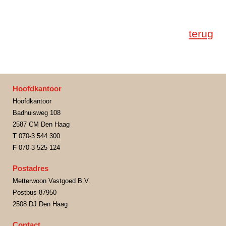
terug
Hoofdkantoor
Hoofdkantoor
Badhuisweg 108
2587 CM Den Haag
T
070-3 544 300
F
070-3 525 124
Postadres
Metterwoon Vastgoed B.V.
Postbus 87950
2508 DJ Den Haag
Contact