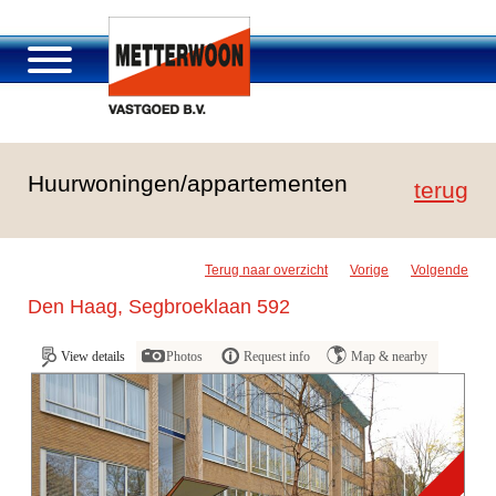
About Metterwoon
Huurwoningen/appartementen
Portfolio
terug
Roosendaal Passage
Services offered
Terug naar overzicht
Vorige
Volgende
Vacancies and careers
Den Haag, Segbroeklaan 592
Contact
View details
Photos
Request info
Map & nearby