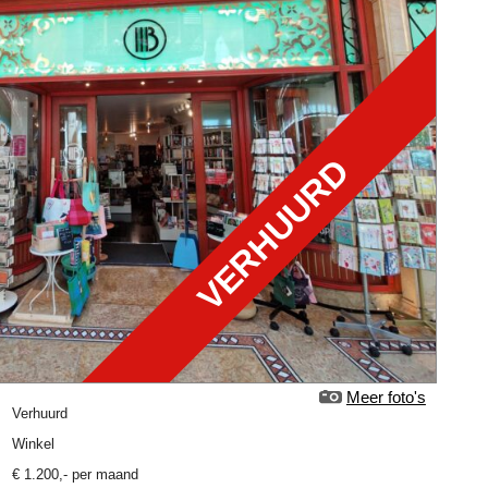
VERHUURD
Meer foto's
verhuurd
Winkel
€
1.200
,-
per maand