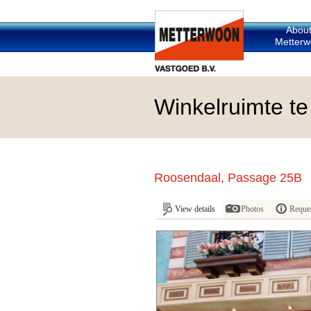
Abou
Metterw
Winkelruimte te
Roosendaal, Passage 25B
View details
Photos
Reques