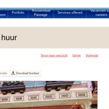
t
Roosendaal
Vacancies 
Portfolio
Services offered
oon
Passage
careers
 huur
Terug naar overzicht
Vorige
Volgende
t info
Download brochure