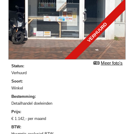
VERHUURD
Meer foto's
Status:
verhuurd
Soort:
Winkel
Bestemming:
Detailhandel doeleinden
Prijs:
€
1.142
,-
per maand
BTW:
Huurprijs exclusief BTW