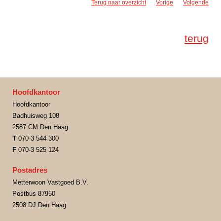
Terug naar overzicht
Vorige
Volgende
terug
Hoofdkantoor
Hoofdkantoor
Badhuisweg 108
2587 CM Den Haag
T
070-3 544 300
F
070-3 525 124
Postadres
Metterwoon Vastgoed B.V.
Postbus 87950
2508 DJ Den Haag