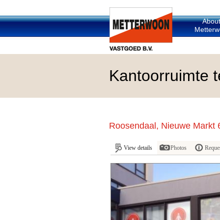
Abou
Metterw
Kantoorruimte t
Roosendaal, Nieuwe Markt 
View details
Photos
Reques