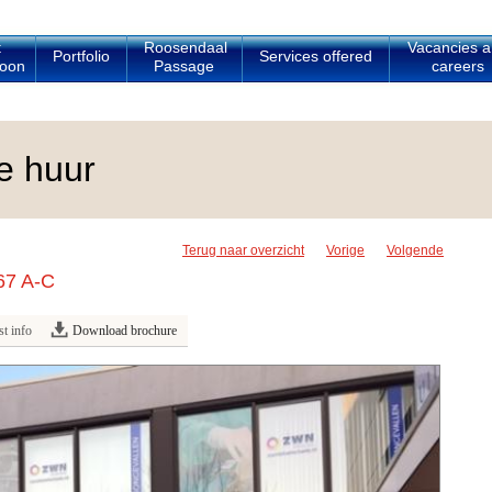
t
Roosendaal
Vacancies 
Portfolio
Services offered
oon
Passage
careers
e huur
Terug naar overzicht
Vorige
Volgende
67 A-C
t info
Download brochure