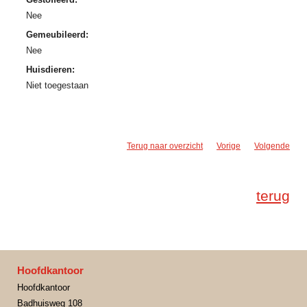
Nee
Gemeubileerd:
Nee
Huisdieren:
Niet toegestaan
Terug naar overzicht
Vorige
Volgende
terug
Hoofdkantoor
Hoofdkantoor
Badhuisweg 108