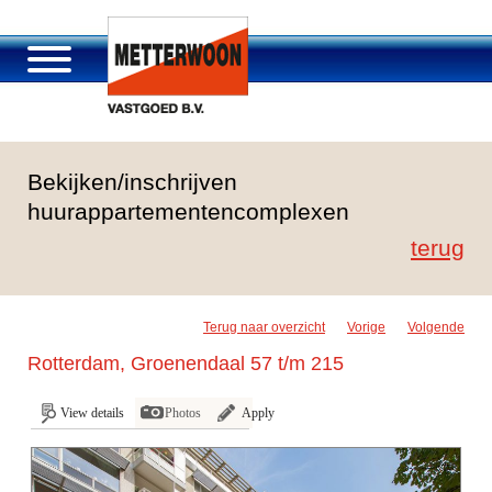
About Metterwoon
Bekijken/inschrijven
Portfolio
huurappartementencomplexen
Roosendaal Passage
terug
Services offered
Vacancies and careers
Contact
Terug naar overzicht
Vorige
Volgende
Rotterdam, Groenendaal 57 t/m 215
View details
Photos
Apply