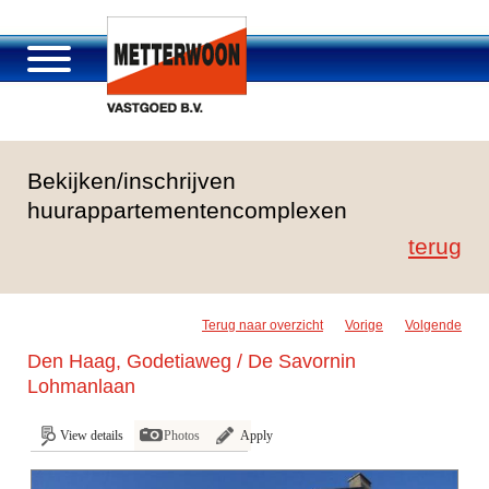
About Metterwoon
Bekijken/inschrijven
Portfolio
huurappartementencomplexen
Roosendaal Passage
terug
Services offered
Vacancies and careers
Contact
Terug naar overzicht
Vorige
Volgende
Den Haag, Godetiaweg / De Savornin
Lohmanlaan
View details
Photos
Apply