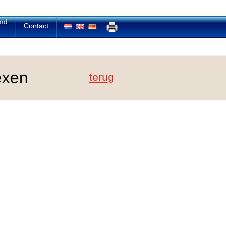
and
Contact
exen
terug