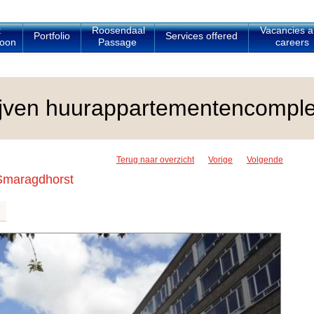
t
Roosendaal
Vacancies 
Portfolio
Services offered
oon
Passage
careers
rijven huurappartementencompl
Terug naar overzicht
Vorige
Volgende
Smaragdhorst