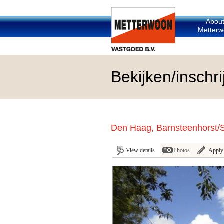
Abou
Metterw
Bekijken/insch
Den Haag, Barnsteenhorst/
View details
Photos
Apply