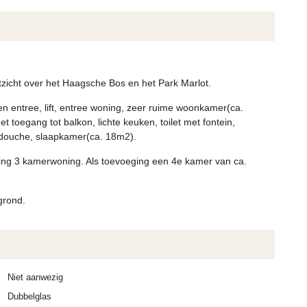
tzicht over het Haagsche Bos en het Park Marlot.
ten entree, lift, entree woning, zeer ruime woonkamer(ca.
toegang tot balkon, lichte keuken, toilet met fontein,
douche, slaapkamer(ca. 18m2).
eling 3 kamerwoning. Als toevoeging een 4e kamer van ca.
grond.
Niet aanwezig
Dubbelglas