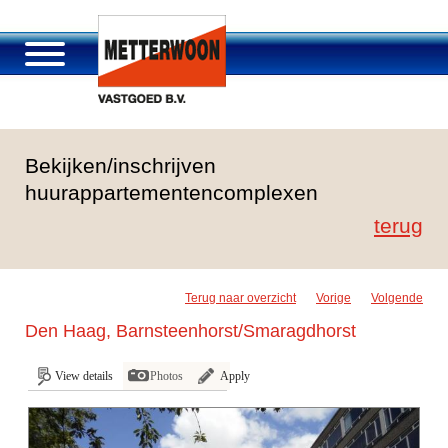
Über Metterwoon
Bekijken/inschrijven
Portfolio
huurappartementencomplexen
Passage Roosendaal
terug
Angebot
Stellenangebot und Karriere
Kontakt
Terug naar overzicht
Vorige
Volgende
Den Haag, Barnsteenhorst/Smaragdhorst
View details
Photos
Apply