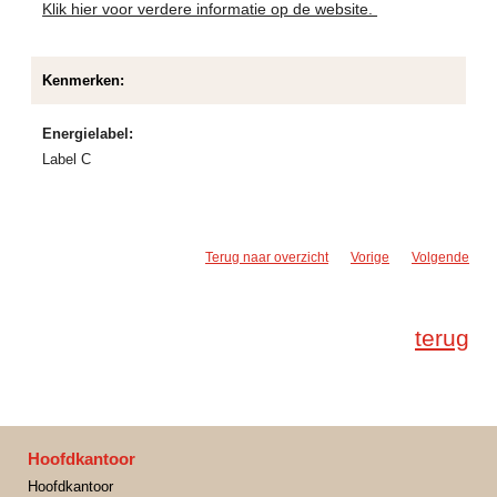
Klik hier voor verdere informatie op de website.
Kenmerken:
Energielabel:
Label C
Terug naar overzicht
Vorige
Volgende
terug
Hoofdkantoor
Hoofdkantoor