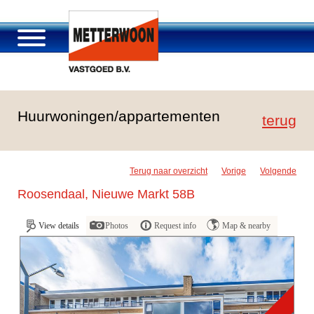
Über Metterwoon
Huurwoningen/appartementen
Portfolio
terug
Passage Roosendaal
Angebot
Terug naar overzicht
Vorige
Volgende
Stellenangebot und Karriere
Roosendaal, Nieuwe Markt 58B
Kontakt
View details
Photos
Request info
Map & nearby