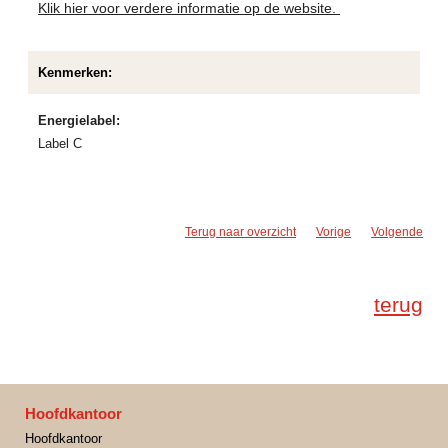
Klik hier voor verdere informatie op de website.
Kenmerken:
Energielabel:
Label C
Terug naar overzicht
Vorige
Volgende
terug
Hoofdkantoor
Hoofdkantoor