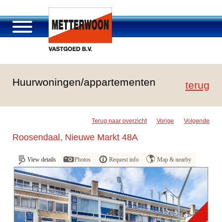
Über Metterwoon
Huurwoningen/appartementen
Portfolio
terug
Passage Roosendaal
Angebot
Terug naar overzicht
Vorige
Volgende
Stellenangebot und Karriere
Roosendaal, Nieuwe Markt 48A
Kontakt
View details
Photos
Request info
Map & nearby