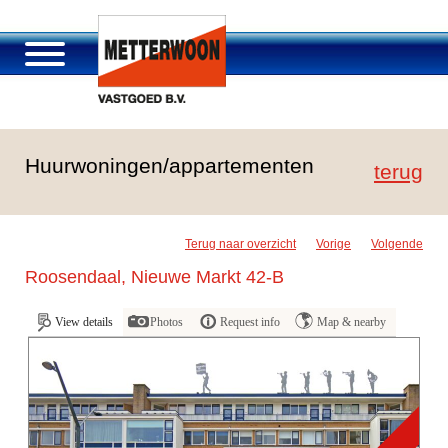
Über Metterwoon
Huurwoningen/appartementen
Portfolio
terug
Passage Roosendaal
Angebot
Terug naar overzicht
Vorige
Volgende
Stellenangebot und Karriere
Roosendaal, Nieuwe Markt 42-B
Kontakt
View details
Photos
Request info
Map & nearby