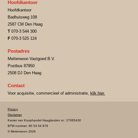
Hoofdkantoor
Hoofdkantoor
Badhuisweg 108
2587 CM Den Haag
T
070-3 544 300
F
070-3 525 124
Postadres
Metterwoon Vastgoed B.V.
Postbus 87950
2508 DJ Den Haag
Contact
Voor acquisitie, commercieel of administratie,
klik hier.
Privacy
Disclaimer
Kamer van Koophandel Haaglanden nr.: 27065430
BTW nummer: 80 53 54 979
© Metterwoon 2026