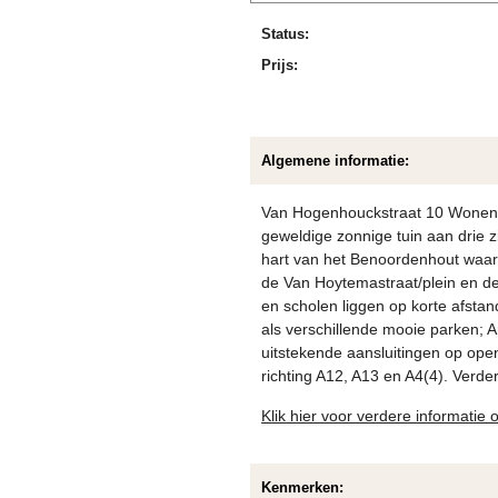
Status:
Prijs:
Algemene informatie:
Van Hogenhouckstraat 10 Wonen o
geweldige zonnige tuin aan drie z
hart van het Benoordenhout waar 
de Van Hoytemastraat/plein en de
en scholen liggen op korte afstan
als verschillende mooie parken; 
uitstekende aansluitingen op ope
richting A12, A13 en A4(4). Verd
Klik hier voor verdere informatie
Kenmerken: