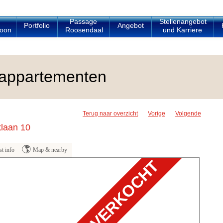
Passage
Stellenangebot
Portfolio
Angebot
oon
Roosendaal
und Karriere
appartementen
Terug naar overzicht
Vorige
Volgende
laan 10
t info
Map & nearby
VERKOCHT