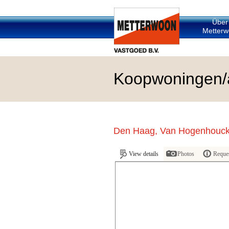
Über
Metterw
Koopwoningen/
Den Haag, Van Hogenhouck
View details
Photos
Reques