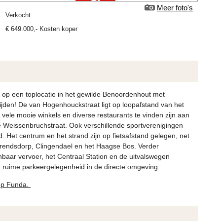
Meer foto's
verkocht
€
649.000
,-
Kosten koper
p een toplocatie in het gewilde Benoordenhout met
ijden! De van Hogenhouckstraat ligt op loopafstand van het
vele mooie winkels en diverse restaurants te vinden zijn aan
 Weissenbruchstraat. Ook verschillende sportverenigingen
d. Het centrum en het strand zijn op fietsafstand gelegen, net
Arendsdorp, Clingendael en het Haagse Bos. Verder
nbaar vervoer, het Centraal Station en de uitvalswegen
er ruime parkeergelegenheid in de directe omgeving.
 op Funda.