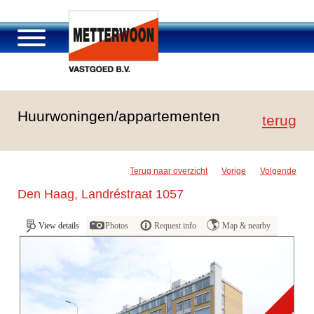
Über Metterwoon
Huurwoningen/appartementen
Portfolio
terug
Passage Roosendaal
Angebot
Terug naar overzicht
Vorige
Volgende
Stellenangebot und Karriere
Den Haag, Landréstraat 1057
Kontakt
View details
Photos
Request info
Map & nearby