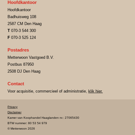
Hoofdkantoor
Hoofdkantoor
Badhuisweg 108
2587 CM Den Haag
T
070-3 544 300
F
070-3 525 124
Postadres
Metterwoon Vastgoed B.V.
Postbus 87950
2508 DJ Den Haag
Contact
Voor acquisitie, commercieel of administratie,
klik hier.
Privacy
Disclaimer
Kamer van Koophandel Haaglanden nr.: 27065430
BTW nummer: 80 53 54 979
© Metterwoon 2026