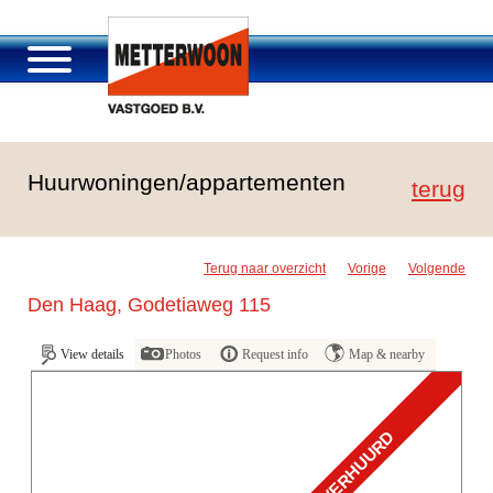
Über Metterwoon
Huurwoningen/appartementen
Portfolio
terug
Passage Roosendaal
Angebot
Terug naar overzicht
Vorige
Volgende
Stellenangebot und Karriere
Den Haag, Godetiaweg 115
Kontakt
View details
Photos
Request info
Map & nearby
VERHUURD