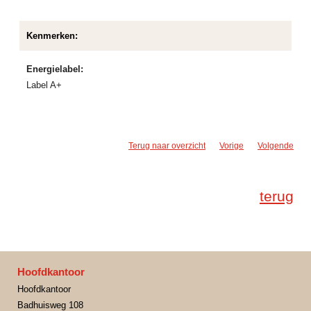
Kenmerken:
Energielabel:
Label A+
Terug naar overzicht
Vorige
Volgende
terug
Hoofdkantoor
Hoofdkantoor
Badhuisweg 108