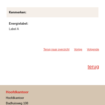
Kenmerken:
Energielabel:
Label A
Terug naar overzicht
Vorige
Volgende
terug
Hoofdkantoor
Hoofdkantoor
Badhuisweg 108