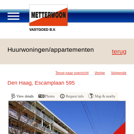
Über Metterwoon
Huurwoningen/appartementen
Portfolio
terug
Passage Roosendaal
Angebot
Terug naar overzicht
Vorige
Volgende
Stellenangebot und Karriere
Den Haag, Escamplaan 595
Kontakt
View details
Photos
Request info
Map & nearby