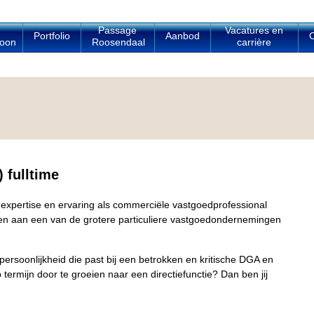
Passage
Vacatures en
Portfolio
Aanbod
C
oon
Roosendaal
carrière
 fulltime
e expertise en ervaring als commerciële vastgoedprofessional
eren aan een van de grotere particuliere vastgoedondernemingen
 persoonlijkheid die past bij een betrokken en kritische DGA en
termijn door te groeien naar een directiefunctie? Dan ben jij