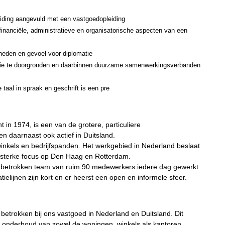
eiding aangevuld met een vastgoedopleiding
e financiële, administratieve en organisatorische aspecten van een
eden en gevoel voor diplomatie
ie te doorgronden en daarbinnen duurzame samenwerkingsverbanden
taal in spraak en geschrift is een pre
 in 1974, is een van de grotere, particuliere
n daarnaast ook actief in Duitsland.
inkels en bedrijfspanden. Het werkgebied in Nederland beslaat
 sterke focus op Den Haag en Rotterdam.
 betrokken team van ruim 90 medewerkers iedere dag gewerkt
ielijnen zijn kort en er heerst een open en informele sfeer.
etrokken bij ons vastgoed in Nederland en Duitsland. Dit
n onderhoud van zowel de woningen, winkels als kantoren.