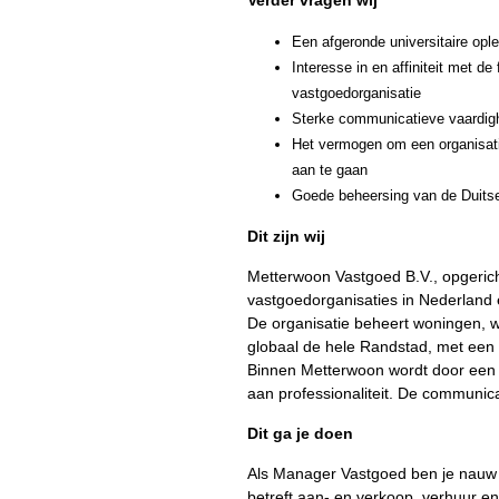
Verder vragen wij
Een afgeronde universitaire opl
Interesse in en affiniteit met d
vastgoedorganisatie
Sterke communicatieve vaardigh
Het vermogen om een organisat
aan te gaan
Goede beheersing van de Duitse 
Dit zijn wij
Metterwoon Vastgoed B.V., opgericht
vastgoedorganisaties in Nederland e
De organisatie beheert woningen, w
globaal de hele Randstad, met een
Binnen Metterwoon wordt door een
aan professionaliteit. De communicat
Dit ga je doen
Als Manager Vastgoed ben je nauw b
betreft aan- en verkoop, verhuur e