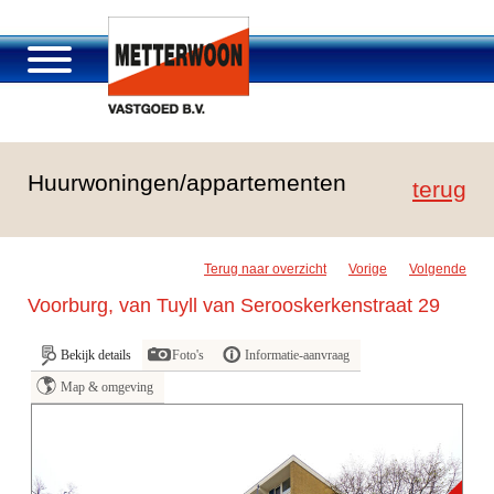
Over Metterwoon
Huurwoningen/appartementen
Portfolio
terug
Passage Roosendaal
Aanbod
Terug naar overzicht
Vorige
Volgende
Vacatures en carrière
Voorburg, van Tuyll van Serooskerkenstraat 29
Contact
Bekijk details
Foto's
Informatie-aanvraag
Map & omgeving