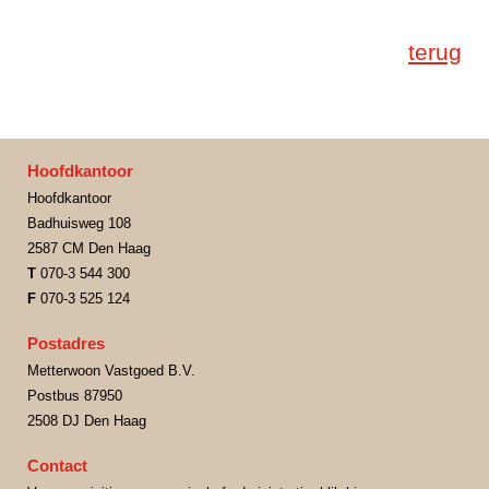
terug
Hoofdkantoor
Hoofdkantoor
Badhuisweg 108
2587 CM Den Haag
T
070-3 544 300
F
070-3 525 124
Postadres
Metterwoon Vastgoed B.V.
Postbus 87950
2508 DJ Den Haag
Contact