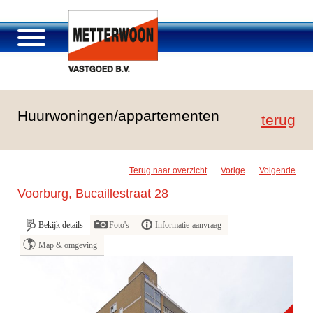
Over Metterwoon
Huurwoningen/appartementen
Portfolio
terug
Passage Roosendaal
Aanbod
Terug naar overzicht
Vorige
Volgende
Vacatures en carrière
Voorburg, Bucaillestraat 28
Contact
Bekijk details
Foto's
Informatie-aanvraag
Map & omgeving