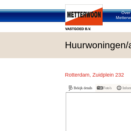
Over
Metterw
Huurwoningen/
Rotterdam, Zuidplein 232
Bekijk details
Foto's
Infor