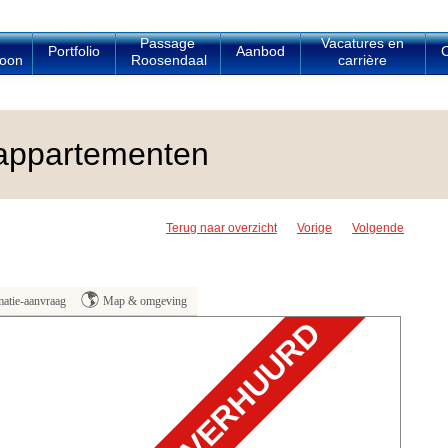
Passage
Vacatures en
Portfolio
Aanbod
C
oon
Roosendaal
carrière
appartementen
Terug naar overzicht
Vorige
Volgende
matie-aanvraag
Map & omgeving
VERHUURD