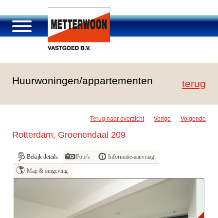
Over Metterwoon
Huurwoningen/appartementen
Portfolio
terug
Passage Roosendaal
Aanbod
Terug naar overzicht
Vorige
Volgende
Vacatures en carrière
Rotterdam, Groenendaal 209
Contact
Bekijk details
Foto's
Informatie-aanvraag
Map & omgeving