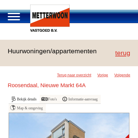
Over Metterwoon
Huurwoningen/appartementen
Portfolio
terug
Passage Roosendaal
Aanbod
Terug naar overzicht
Vorige
Volgende
Vacatures en carrière
Roosendaal, Nieuwe Markt 64A
Contact
Bekijk details
Foto's
Informatie-aanvraag
Map & omgeving